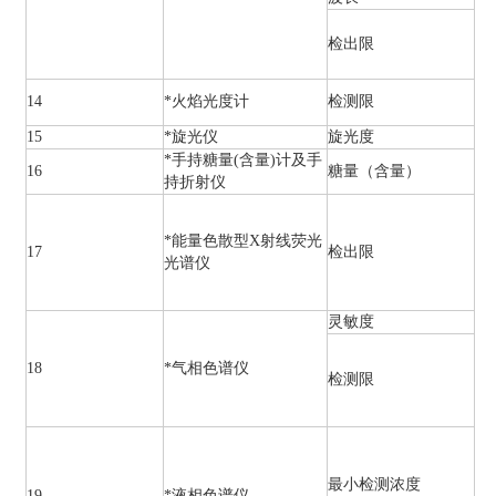
检出限
14
*火焰光度计
检测限
15
*旋光仪
旋光度
*手持糖量(含量)计及手
16
糖量（含量）
持折射仪
*能量色散型X射线荧光
17
检出限
光谱仪
灵敏度
18
*气相色谱仪
检测限
最小检测浓度
19
*液相色谱仪