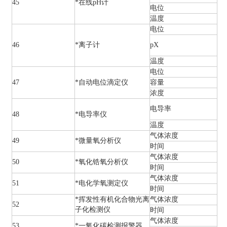
45
*在线pH计
电位
温度
电位
46
*离子计
pX
温度
电位
47
*自动电位滴定仪
容量
浓度
电导率
48
*电导率仪
温度
气体浓度
49
*微量氧分析仪
时间
气体浓度
50
*氧化锆氧分析仪
时间
气体浓度
51
*电化学氧测定仪
时间
*挥发性有机化合物光离
气体浓度
52
子化检测仪
时间
气体浓度
53
*一氧化碳检测报警器