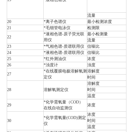
流量
20
*离子色谱仪
最小检测浓度
21
*毛细管电泳仪
检测限
*液相色谱-原子荧光联
最小检测量
22
用仪
流量
23
*气相色谱-质谱联用仪
信噪比
24
*液相色谱-质谱联用仪
信噪比
25
*红外测油仪
浓度
26
*浊度计
浊度
*在线覆膜电极溶解氧测
溶解度
27
定仪
时间
溶解度
28
溶解氧测定仪
时间
温度
*化学需氧量（COD）
29
浓度
在线自动监测仪
浓度
*化学需氧量(COD)测定
30
时间
仪
温度