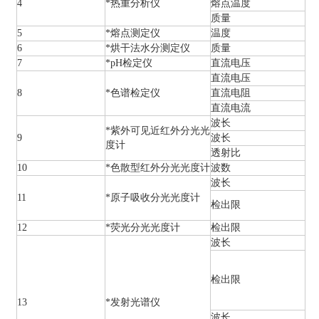
4
*热重分析仪
熔点温度
质量
5
*熔点测定仪
温度
6
*烘干法水分测定仪
质量
7
*pH检定仪
直流电压
直流电压
8
*色谱检定仪
直流电阻
直流电流
波长
*紫外可见近红外分光光
9
波长
度计
透射比
10
*色散型红外分光光度计
波数
波长
11
*原子吸收分光光度计
检出限
12
*荧光分光光度计
检出限
波长
检出限
13
*发射光谱仪
波长