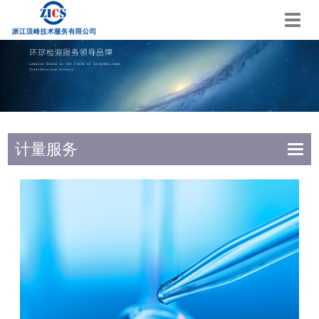
切
换
导
航
计量服务