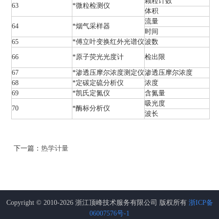
颗粒计数
63
*微粒检测仪
体积
流量
64
*烟气采样器
时间
65
*傅立叶变换红外光谱仪
波数
66
*原子荧光光度计
检出限
67
*渗透压摩尔浓度测定仪
渗透压摩尔浓度
68
*定碳定硫分析仪
浓度
69
*凯氏定氮仪
含氮量
吸光度
70
*酶标分析仪
波长
下一篇：
热学计量
Copyright © 2010-2026 浙江顶峰技术服务有限公司 版权所有
浙ICP备
06007576号-1